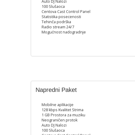
Auto DJ Nalozi
100 Slušaoca
Centova Cast Control Panel
Statistika posecenosti
Tehinča podrška
Radio stream 24/7
Mogućnost nadogradnje
Napredni Paket
Mobilne aplikacije
128 kbps Kvalitet Strima
1 GB Prostora za muziku
Neograničen protok
Auto DJ Nalozi
100 Slušaoca