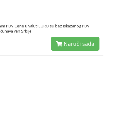
nim PDV.Cene u valuti EURO su bez iskazanog PDV
čunava van Srbije.
Naruči sada