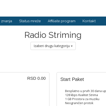
 znanja
Status mreže
Affiliate program
Kontakt
Radio Striming
Izaberi drugu kategoriju
RSD 0.00
Start Paket
Besplatno u prvih 30 dana u
128 kbps Kvalitet Strima
1 GB Prostora za muziku
Neograničen protok