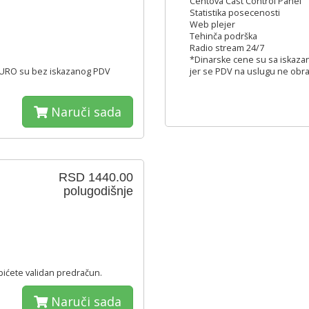
Centova Cast Control Panel
Statistika posecenosti
Web plejer
Tehinča podrška
Radio stream 24/7
*Dinarske cene su sa iskaza
 EURO su bez iskazanog PDV
jer se PDV na uslugu ne obra
Naruči sada
RSD 1440.00
polugodišnje
ćete validan predračun.
Naruči sada