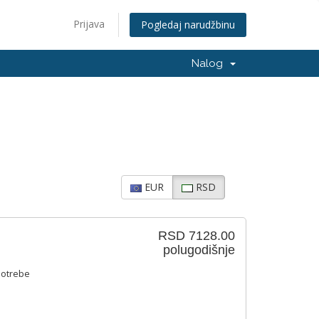
Prijava
Pogledaj narudžbinu
Nalog
EUR
RSD
RSD 7128.00
polugodišnje
potrebe