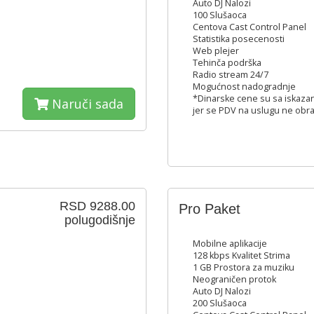
Auto DJ Nalozi
100 Slušaoca
Centova Cast Control Panel
Statistika posecenosti
Web plejer
Tehinča podrška
Radio stream 24/7
Mogućnost nadogradnje
*Dinarske cene su sa iskaza
Naruči sada
jer se PDV na uslugu ne obra
RSD 9288.00
Pro Paket
polugodišnje
Mobilne aplikacije
128 kbps Kvalitet Strima
1 GB Prostora za muziku
Neograničen protok
Auto DJ Nalozi
200 Slušaoca