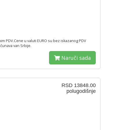
nim PDV.Cene u valuti EURO su bez iskazanog PDV
čunava van Srbije.
Naruči sada
RSD 13848.00
polugodišnje