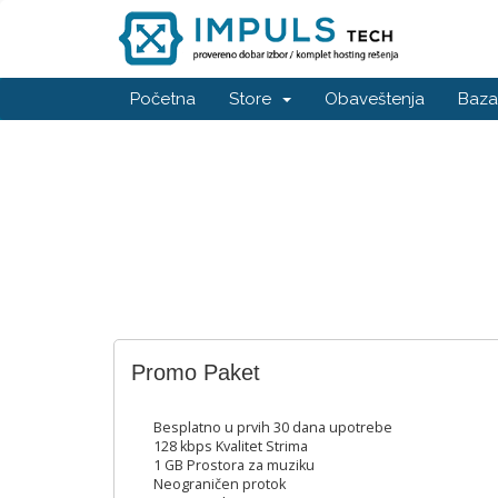
Početna
Store
Obaveštenja
Baza
Promo Paket
Besplatno u prvih 30 dana upotrebe
128 kbps Kvalitet Strima
1 GB Prostora za muziku
Neograničen protok