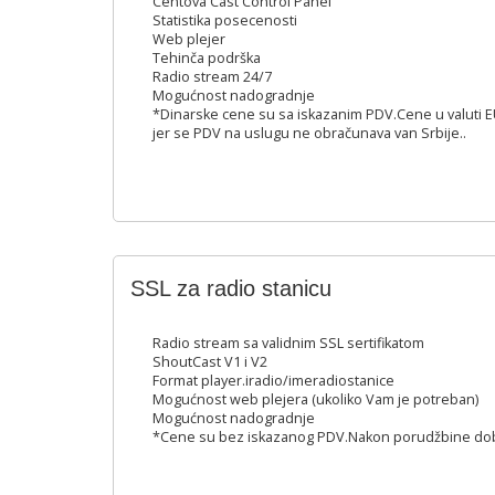
Centova Cast Control Panel
Statistika posecenosti
Web plejer
Tehinča podrška
Radio stream 24/7
Mogućnost nadogradnje
*Dinarske cene su sa iskazanim PDV.Cene u valuti
jer se PDV na uslugu ne obračunava van Srbije..
SSL za radio stanicu
Radio stream sa validnim SSL sertifikatom
ShoutCast V1 i V2
Format player.iradio/imeradiostanice
Mogućnost web plejera (ukoliko Vam je potreban)
Mogućnost nadogradnje
*Cene su bez iskazanog PDV.Nakon porudžbine dobi